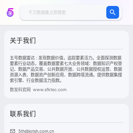
关于我们
五号数据雷达 : 发现数据价值，追踪要素活力。全面探测数据
要素行业动态，覆盖数据要素七大业务领域：数据知识产权登
记、数据产品交易、公共数据开放、公共数据授权运营、数据
资源入表、数据资产创新应用、数据跨境流通。提供数据集搜
索引擎、行业数据活力指数。
数发科官网 www.sfktec.com
联系我们
5th@iotsh.com.cn