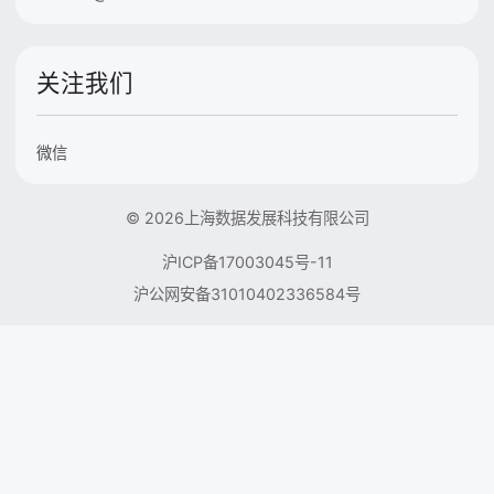
关注我们
微信
© 2026上海数据发展科技有限公司
沪ICP备17003045号-11
沪公网安备31010402336584号