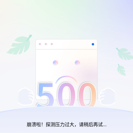
崩溃啦！探测压力过大，请稍后再试…